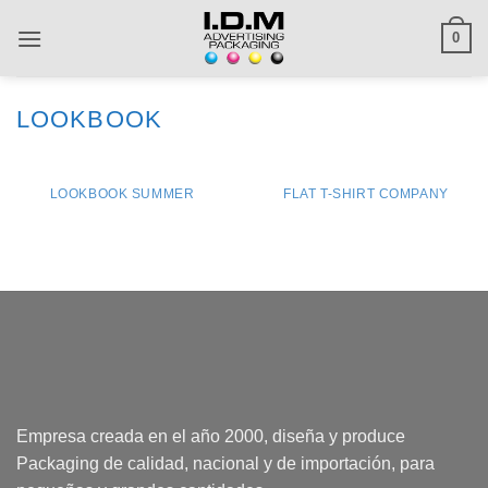
Saltar
0
al
contenido
LOOKBOOK
LOOKBOOK SUMMER
FLAT T-SHIRT COMPANY
Empresa creada en el año 2000, diseña y produce
Packaging de calidad, nacional y de importación, para