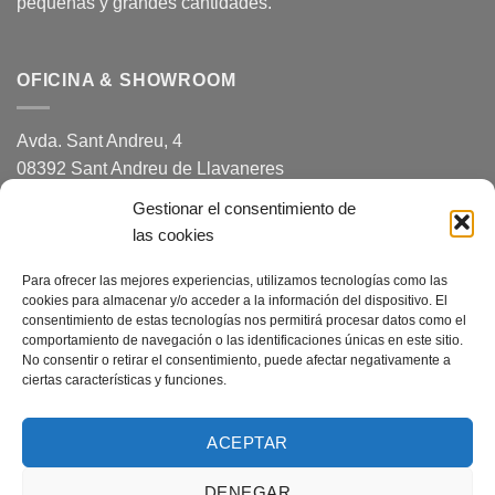
pequeñas y grandes cantidades.
OFICINA & SHOWROOM
Avda. Sant Andreu, 4
08392 Sant Andreu de Llavaneres
(Barcelona)
Gestionar el consentimiento de
Horario: 09.00-19.00
las cookies
Para ofrecer las mejores experiencias, utilizamos tecnologías como las
cookies para almacenar y/o acceder a la información del dispositivo. El
ALMACÉN
consentimiento de estas tecnologías nos permitirá procesar datos como el
comportamiento de navegación o las identificaciones únicas en este sitio.
No consentir o retirar el consentimiento, puede afectar negativamente a
Poligon Industrial Camí del Mig
ciertas características y funciones.
C/ Industria, 1 (Plaza) Nave
08349 Cabrera de Mar
ACEPTAR
(Barcelona)
Horario: 08.00-13.00 y 15.00-19.00
DENEGAR