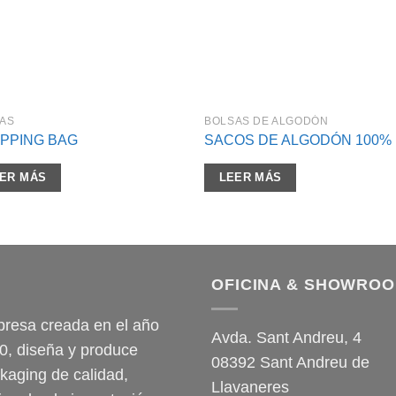
AS
BOLSAS DE ALGODÓN
PPING BAG
SACOS DE ALGODÓN 100%
ER MÁS
LEER MÁS
OFICINA & SHOWRO
resa creada en el año
Avda. Sant Andreu, 4
0, diseña y produce
08392 Sant Andreu de
kaging de calidad,
Llavaneres