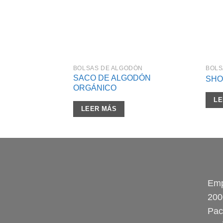
BOLSAS DE ALGODÓN
BOLS
SACO DE ALGODÓN
SHO
ORGÁNICO
LE
LEER MÁS
Emp
200
Pac